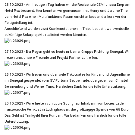
28.10.2023 - Am heutigen Tag haben wir die Realschule CEM Idrissa Diop am
Hotel Rex besucht. Hier konnten wir gemeinsam mit Henry und Jerome Tine
vom Hotel Rex einen Multifunktions Raum errichten lassen der kurz vor der
Fertigstellung ist.
Anschließend wurden zwei Krankenstationen in Thies besucht wo eventuelle
zukünftige Solarprojekte realisiert werden könnten.
27.10.2023 - Bei Regen geht es heute in kleiner Gruppe Richtung Senegal. Wir
freuen uns, unsere Freunde und Projekt Partner zu treffen.
25.10.2023 - Wir freuen uns über viele Trikotsätze für Kinder und Jugendliche
im Senegal gespendet vom SV Fortuna Seppenrade, übergeben von Christel
Behmenburg und Werner Tüns. Herzlichen Dank für die tolle Unterstützung.
20.10.2023 - Wir erhielten von Lucie Soulignac, Inhaberin von Lucies Laden,
französische Feinkost in Lüdinghausen, die großzügige Spende von 65 Euro.
Das Geld ist Trinkgeld Ihrer Kunden . Wir bedanken uns herzlich für die tolle
Unterstützung.