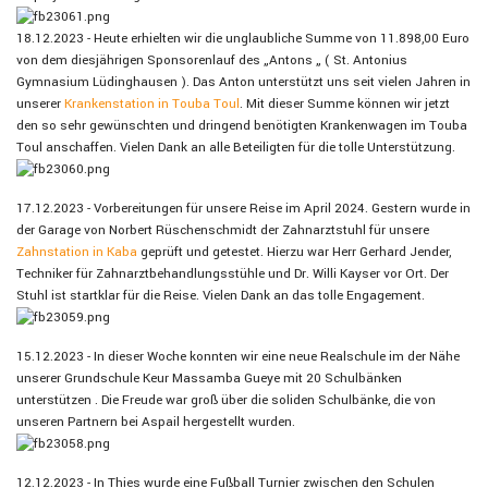
18.12.2023 - Heute erhielten wir die unglaubliche Summe von 11.898,00 Euro
von dem diesjährigen Sponsorenlauf des „Antons „ ( St. Antonius
Gymnasium Lüdinghausen ). Das Anton unterstützt uns seit vielen Jahren in
unserer
Krankenstation in Touba Toul
. Mit dieser Summe können wir jetzt
den so sehr gewünschten und dringend benötigten Krankenwagen im Touba
Toul anschaffen. Vielen Dank an alle Beteiligten für die tolle Unterstützung.
17.12.2023 - Vorbereitungen für unsere Reise im April 2024. Gestern wurde in
der Garage von Norbert Rüschenschmidt der Zahnarztstuhl für unsere
Zahnstation in Kaba
geprüft und getestet. Hierzu war Herr Gerhard Jender,
Techniker für Zahnarztbehandlungsstühle und Dr. Willi Kayser vor Ort. Der
Stuhl ist startklar für die Reise. Vielen Dank an das tolle Engagement.
15.12.2023 - In dieser Woche konnten wir eine neue Realschule im der Nähe
unserer Grundschule Keur Massamba Gueye mit 20 Schulbänken
unterstützen . Die Freude war groß über die soliden Schulbänke, die von
unseren Partnern bei Aspail hergestellt wurden.
12.12.2023 - In Thies wurde eine Fußball Turnier zwischen den Schulen