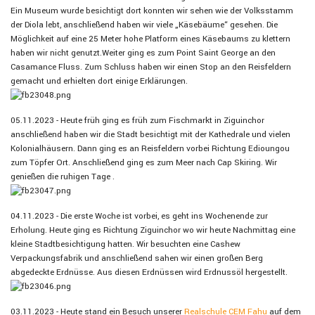
Ein Museum wurde besichtigt dort konnten wir sehen wie der Volksstamm
der Diola lebt, anschließend haben wir viele „Käsebäume“ gesehen. Die
Möglichkeit auf eine 25 Meter hohe Platform eines Käsebaums zu klettern
haben wir nicht genutzt.Weiter ging es zum Point Saint George an den
Casamance Fluss. Zum Schluss haben wir einen Stop an den Reisfeldern
gemacht und erhielten dort einige Erklärungen.
05.11.2023 - Heute früh ging es früh zum Fischmarkt in Ziguinchor
anschließend haben wir die Stadt besichtigt mit der Kathedrale und vielen
Kolonialhäusern. Dann ging es an Reisfeldern vorbei Richtung Edioungou
zum Töpfer Ort. Anschließend ging es zum Meer nach Cap Skiring. Wir
genießen die ruhigen Tage .
04.11.2023 - Die erste Woche ist vorbei, es geht ins Wochenende zur
Erholung. Heute ging es Richtung Ziguinchor wo wir heute Nachmittag eine
kleine Stadtbesichtigung hatten. Wir besuchten eine Cashew
Verpackungsfabrik und anschließend sahen wir einen großen Berg
abgedeckte Erdnüsse. Aus diesen Erdnüssen wird Erdnussöl hergestellt.
03.11.2023 - Heute stand ein Besuch unserer
Realschule CEM Fahu
auf dem