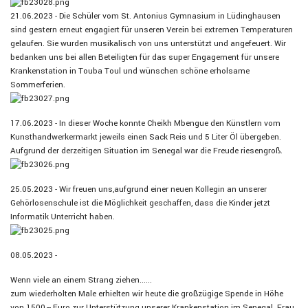
21.06.2023 - Die Schüler vom St. Antonius Gymnasium in Lüdinghausen
sind gestern erneut engagiert für unseren Verein bei extremen Temperaturen
gelaufen. Sie wurden musikalisch von uns unterstützt und angefeuert. Wir
bedanken uns bei allen Beteiligten für das super Engagement für unsere
Krankenstation in Touba Toul und wünschen schöne erholsame
Sommerferien.
17.06.2023 - In dieser Woche konnte Cheikh Mbengue den Künstlern vom
Kunsthandwerkermarkt jeweils einen Sack Reis und 5 Liter Öl übergeben.
Aufgrund der derzeitigen Situation im Senegal war die Freude riesengroß.
25.05.2023 - Wir freuen uns,aufgrund einer neuen Kollegin an unserer
Gehörlosenschule ist die Möglichkeit geschaffen, dass die Kinder jetzt
Informatik Unterricht haben.
08.05.2023 -
Wenn viele an einem Strang ziehen......
zum wiederholten Male erhielten wir heute die großzügige Spende in Höhe
von 1500,-- Euro zur Unterstützung unserer Krankenstation im Senegal. Frau