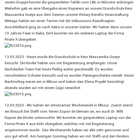
zweite Gruppe konnte die gespendeten Tafeln vom LWL in Münster anbringen.
Weiterhin gab es eine Übergabe eines Kopierers an unsere Grundschule Keur
Massamba Gueye aus dem Gewinn unserer Rotary Benefiz Veranstaltung.
Mittags hatten wir einen Termin mit der Inklussions
Beauftragten.
Anschließend ging es nach Kaba in unseren Garten. Wir hatten dann unsere
10 Jahres Feier in Kaba. Dort konnten wir ein weiteres Laptop der Firma
Pirate X übergeben.
13.03.2023 - Heute wurde die Grundschule in Keur Massamba Gueye
besucht. Die Kinder haben uns mit Begeisterung empfangen. Unser
Dachdecker Team hat heute fleißig weiter geschweißt. Es wurden
verschiedene Schulen besucht und es wurden Patengeschenke verteilt. Heute
Nachmittag waren wir in Mbour und haben das Elena Projekt besichtigt.
Abends wurden wir mit einem Caipi verwöhnt .
12.03.2023 - Wir hatten ein erholsames Wochenende in Mbour. Zuerst stand
ein Besuch bei Steffi vom Verein Espoir de Demain an, wo auch Dr. Willi
Kayser die Kinder untersuchte. Wir konnten ein gespendetes Laptop von der
Firma Pirate X aus Köln übergeben, welches mit viel Begeisterung
angenommen wurde . Das Wochenende haben wir alle sehr genossen und
uns gut erholt. Am heutigen Sonntag haben wir mit Steffi und den Kindern