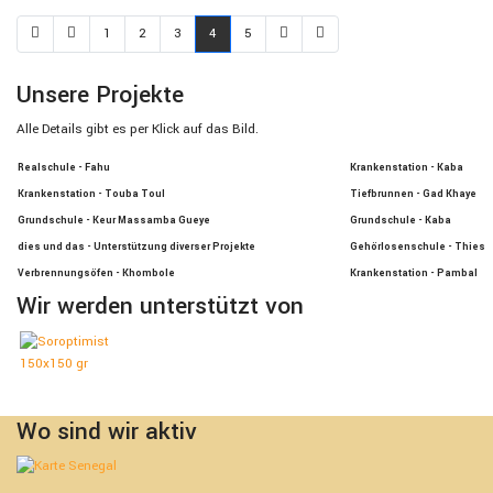
1
2
3
4
5
Unsere Projekte
Alle Details gibt es per Klick auf das Bild.
Realschule - Fahu
Krankenstation - Kaba
Krankenstation - Touba Toul
Tiefbrunnen - Gad Khaye
Grundschule - Keur Massamba Gueye
Grundschule - Kaba
dies und das - Unterstützung diverser Projekte
Gehörlosenschule - Thies
Verbrennungsöfen - Khombole
Krankenstation - Pambal
Wir werden unterstützt von
Wo sind wir aktiv