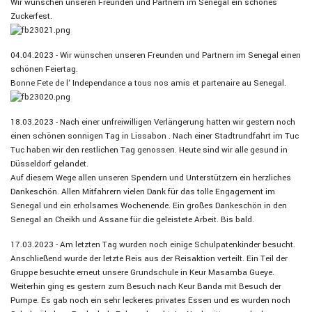
Wir wünschen unseren Freunden und Partnern im Senegal ein schönes
Zuckerfest.
04.04.2023 - Wir wünschen unseren Freunden und Partnern im Senegal einen
schönen Feiertag.
Bonne Fete de l‘ Independance a tous nos amis et partenaire au Senegal.
18.03.2023 - Nach einer unfreiwilligen Verlängerung hatten wir gestern noch
einen schönen sonnigen Tag in Lissabon . Nach einer Stadtrundfahrt im Tuc
Tuc haben wir den restlichen Tag genossen. Heute sind wir alle gesund in
Düsseldorf gelandet.
Auf diesem Wege allen unseren Spendern und Unterstützern ein herzliches
Dankeschön. Allen Mitfahrern vielen Dank für das tolle Engagement im
Senegal und ein erholsames Wochenende. Ein großes Dankeschön in den
Senegal an Cheikh und Assane für die
geleistete Arbeit. Bis bald.
17.03.2023 - Am letzten Tag wurden noch einige Schulpatenkinder besucht.
Anschließend wurde der letzte Reis aus der Reisaktion verteilt. Ein Teil der
Gruppe besuchte erneut unsere Grundschule in Keur Masamba Gueye.
Weiterhin ging es gestern zum Besuch nach Keur Banda mit Besuch der
Pumpe. Es gab noch ein sehr leckeres privates Essen und es wurden noch