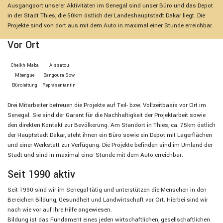
Ausgangsort unserer Aktivitäten im Senegal sind unser Büro und das Depot
in der Stadt Thies, die 50km östlich der Landeshauptstadt Dakar liegt. Die
Projekte sind von dort aus mit dem Auto in maximal einer Stunde erreichbar.
Vor Ort
Cheikh Maba
Aissatou
Mbengue
Bangoura Sow
Bürolei­tung
Repräsen­tan­tin
Drei Mitarbeiter betreuen die Projekte auf Teil- bzw. Vollzeitbasis vor Ort im
Senegal. Sie sind der Garant für die Nachhaltigkeit der Projektarbeit sowie
den direkten Kontakt zur Bevölkerung. Am Standort in Thies, ca. 75km östlich
der Hauptstadt Dakar, steht ihnen ein Büro sowie ein Depot mit Lagerflächen
und einer Werkstatt zur Verfügung. Die Projekte befinden sind im Umland der
Stadt und sind in maximal einer Stunde mit dem Auto erreichbar.
Seit 1990 aktiv
Seit 1990 sind wir im Senegal tätig und unterstützen die Menschen in den
Bereichen Bildung, Gesundheit und Landwirtschaft vor Ort. Hierbei sind wir
nach wie vor auf Ihre Hilfe angewiesen.
Bildung ist das Fundament eines jeden wirtschaftlichen, gesellschaftlichen