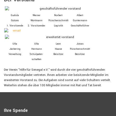
Gudula
Werner
Norbert
Albert
Gotzes
Wortmann
Rüschen­schmidt
Guntermann
1. Vor­sitzende
2. Vor­sitzender
Logistik
Geschäfts­führer
Ulla
Ulla
Leon
Jonas
Jäckering
Hermann
Haase
Rüschenschmidt
Verwaltung
Schul­paten­
Beisitzer
Beisitzer
schaften
Der Verein "Hilfe für Senegal e.V." wird durch die vier geschäftsführenden
Vorstandsmitglieder vertreten. Ihnen arbeiten vier beisitzende Mitglieder im
erweiterten Vorstand zu. Die Aufgaben sind somit auf viele Schultern verteilt.
Weiterhin stehen die über 100 Mitglieder immer mit Rat und Tat bereit.
Ihre Spende