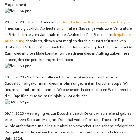
Engagement.
20.11.2023 - Unsere Kinder in der
Grundschule in Keur Massamba Gueye
in
Thies sind glücklich. Ab heute sind in allen Klassen jeweils zwei Ventilatoren
in Betrieb. Im letzten Jahr haben drei Azubis bei Don Bosco ihre
dreijährige
Ausbildung
absolviert, dieses war möglich durch die Unterstützung von
deutschen Partnern. Vielen Dank für die Unterstützung der Paten hier vor Ort.
Zum wiederholten Male konnten wir den dreien diesen Auftrag zukommen
lassen, den sie perfekt umgesetzt haben.
10.11.2023 - Nach einer tollen erfolgreichen Reise sind wir heute in
Düsseldorf angekommen, diesmal ohne ungeplanten Zwischenstops. Wir
freuen uns auf ein erholsames Wochenende. In der nächsten Woche werden
die Flüge für die Reise im Frühjahr 2024 gebucht.
09.11.2023 - Heute ging es zur Botschaft nach Dakar. Anschließend gab es
einen kurzen Stop am Meer, am Denkmal vorbei Richtung Thies. Im Depot
wurde aufgeräumt und alles zur Abreise vorbereitet. Eine schöne erfolgreiche
Zeit geht zu Ende und wir freuen uns schon jetzt auf die nächste Reise im
Jahr 2024.