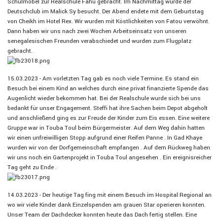
Schulmöbel zur Realschule Fahu gebracht. Im Nachmittag wurde der
Deutschclub im Malick Sy besucht. Der Abend endete mit dem Geburtstag
von
Cheikh im Hotel Rex. Wir wurden mit Köstlichkeiten von Fatou verwöhnt.
Dann haben wir uns nach zwei Wochen Arbeitseinsatz von unseren
senegalesischen Freunden verabschiedet und wurden zum Flugplatz
gebracht.
15.03.2023 - Am vorletzten Tag gab es noch viele Termine. Es stand ein
Besuch bei einem Kind an welches durch eine privat finanzierte Spende das
Augenlicht wieder bekommen hat. Bei der Realschule wurde sich bei uns
bedankt für unser Engagement. Steffi hat ihre Sachen beim Depot abgeholt
und anschließend ging es zur Freude der Kinder zum Eis essen. Eine weitere
Gruppe war in Touba Toul beim Bürgermeister. Auf dem Weg dahin hatten
wir einen unfreiwilligen Stopp aufgrund einer Reifen Panne .
In Gad Khaye
wurden wir von der Dorfgemeinschaft empfangen . Auf dem Rückweg haben
wir uns noch ein Gartenprojekt in Touba Toul angesehen . Ein ereignisreicher
Tag geht zu Ende .
14.03.2023 - Der heutige Tag fing mit einem Besuch im Hospital Regional an
wo wir viele Kinder dank Einzelspenden am grauen Star operieren konnten.
Unser Team der Dachdecker konnten heute das Dach fertig stellen. Eine