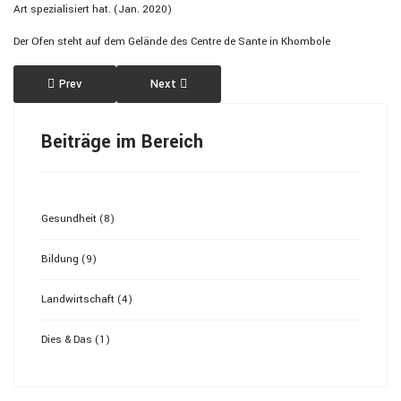
Art spezialisiert hat. (Jan. 2020)
Der Ofen steht auf dem Gelände des Centre de Sante in Khombole
Previous article: Poste de santé Pambal
Next article: Case de santé Keur Banda
Prev
Next
Beiträge im Bereich
Gesundheit (8)
Bildung (9)
Landwirtschaft (4)
Dies & Das (1)