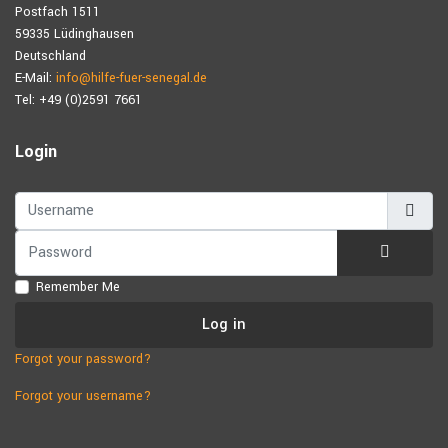
Postfach 1511
59335 Lüdinghausen
Deutschland
E-Mail:
info@hilfe-fuer-senegal.de
Tel: +49 (0)2591 7661
Login
Username
Password
Show Pa
Remember Me
Log in
Forgot your password?
Forgot your username?