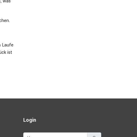
s, was
chen.
m Laufe
ck ist
Login
Username