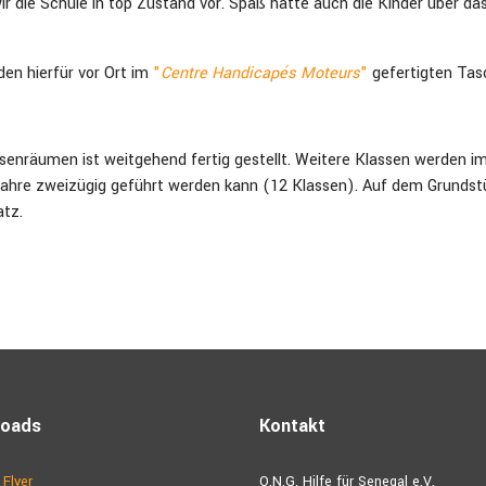
 die Schule in top Zustand vor. Spaß hatte auch die Kinder über da
en hierfür vor Ort im
"
Centre
Handicapés Moteurs
"
gefertigten Tas
senräumen ist weitgehend fertig gestellt. Weitere Klassen werden i
ljahre zweizügig geführt werden kann (12 Klassen). Auf dem Grundstü
atz.
aba
loads
Kontakt
 Flyer
O.N.G. Hilfe für Senegal e.V.