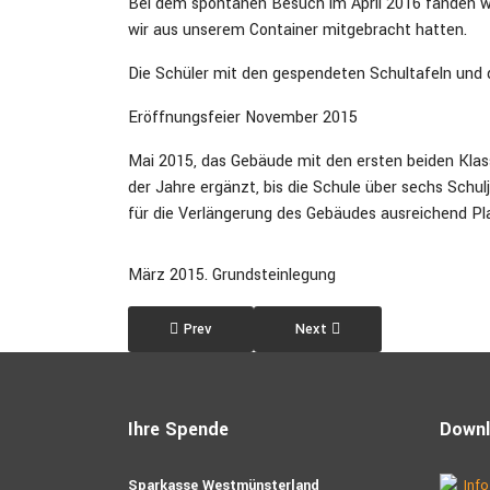
Bei dem spontanen Besuch im April 2016 fanden wir
wir aus unserem Container mitgebracht hatten.
Die Schüler mit den gespendeten Schultafeln und d
Eröffnungsfeier November 2015
Mai 2015, das Gebäude mit den ersten beiden Klas
der Jahre ergänzt, bis die Schule über sechs Schu
für die Verlängerung des Gebäudes ausreichend Pl
März 2015. Grundsteinlegung
Previous article: Realschule - CEM Fahu , Thies
Next article: Grundschule, K
Prev
Next
Ihre Spende
Down
Sparkasse Westmünsterland
Info