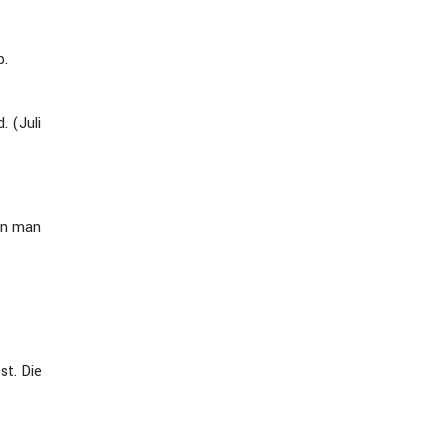
b.
 (Juli
nn man
st. Die