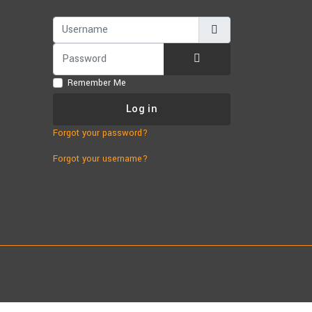
Username
Password
Show Password
Remember Me
Log in
Forgot your password?
Forgot your username?