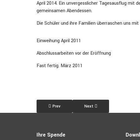
April 2014. Ein unvergesslicher Tagesausflug mit
gemeinsamen Abendessen.
Die Schüler und ihre Familien überraschen uns mit
Einweihung April 2011
Abschlussarbeiten vor der Eröffnung
Fast fertig. März 2011
Previous article: Grundschule, Diassap
Next article: DIDEC - Schulp
Prev
Next
Ihre Spende
Down