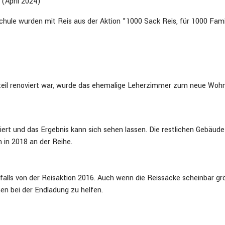
(April 2024)
chule wurden mit Reis aus der Aktion "1000 Sack Reis, für 1000 Fami
eil renoviert war, wurde das ehemalige Leherzimmer zum neue Wo
rt und das Ergebnis kann sich sehen lassen. Die restlichen Gebäudet
 in 2018 an der Reihe.
nfalls von der Reisaktion 2016. Auch wenn die Reissäcke scheinbar gr
men bei der Endladung zu helfen.