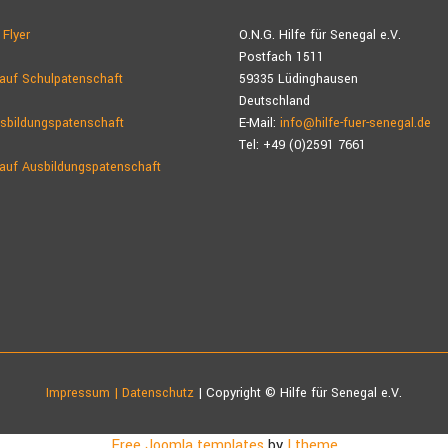
 Flyer
O.N.G. Hilfe für Senegal e.V.
Postfach 1511
auf Schulpatenschaft
59335 Lüdinghausen
Deutschland
sbildungspatenschaft
E-Mail:
info@hilfe-fuer-senegal.de
Tel: +49 (0)2591 7661
auf Ausbildungs­patenschaft
Impressum | Datenschutz
| Copyright © Hilfe für Senegal e.V.
Free Joomla templates
by
Ltheme