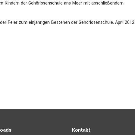
 den Kindern der Gehörlosenschule ans Meer mit abschließendem
 der Feier zum einjährigen Bestehen der Gehörlosenschule. April 2012
atenschaften, Thies
loads
Kontakt